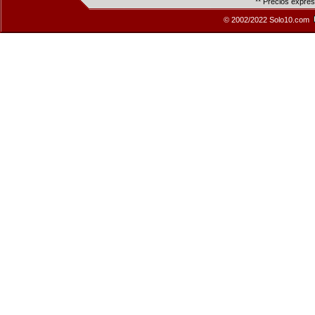
** Precios expre
© 2002/2022 Solo10.com