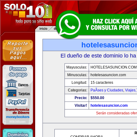
hotelesasuncio
El dueño de este dominio lo ha
Mayusculas:
HOTELESASUNCION.COM
Minusculas:
hotelesasuncion.com
Longitud:
15 caracteres
Categorias:
PaÃ­ses y Ciudades
,
Viajes
Precio:
$550.00
Visitar!
hotelesasuncion.com
Serán consideradas ofer
R