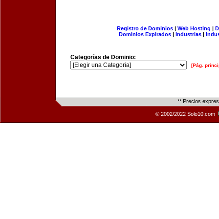
Registro de Dominios
|
Web Hosting
|
D
Dominios Expirados
|
Industrias
|
Indu
Categorías de Dominio:
[Pág. princi
** Precios expre
© 2002/2022 Solo10.com