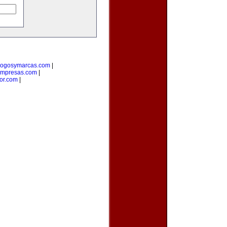
logosymarcas.com
|
empresas.com
|
or.com
|