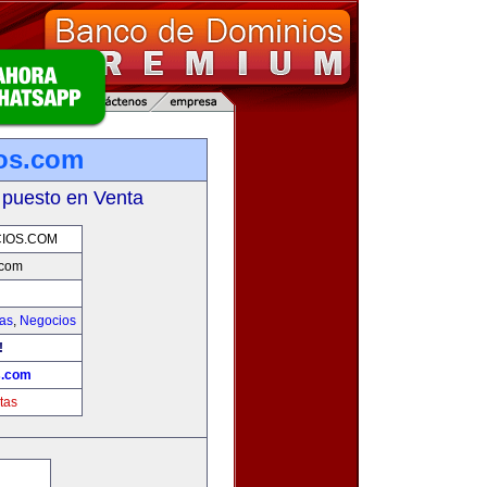
os.com
 puesto en Venta
IOS.COM
.com
ias
,
Negocios
!
s.com
tas