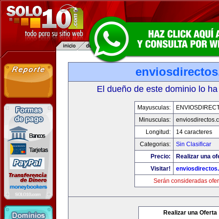
enviosdirecto
El dueño de este dominio lo ha
Mayusculas:
ENVIOSDIREC
Minusculas:
enviosdirectos.
Longitud:
14 caracteres
Categorias:
Sin Clasificar
Precio:
Realizar una of
Visitar!
enviosdirectos
Serán consideradas ofer
Realizar una Oferta