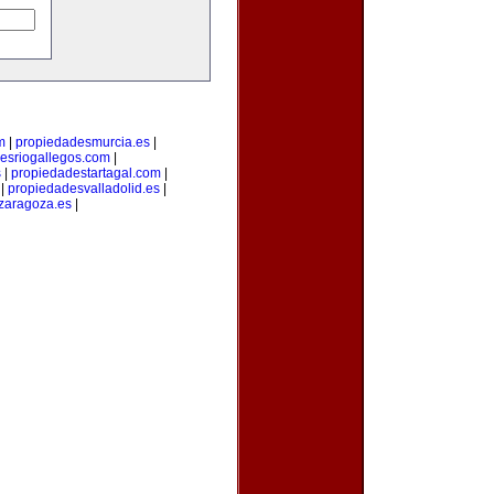
m
|
propiedadesmurcia.es
|
esriogallegos.com
|
s
|
propiedadestartagal.com
|
|
propiedadesvalladolid.es
|
zaragoza.es
|