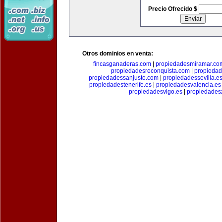
Precio Ofrecido $
Otros dominios en venta:
fincasganaderas.com
|
propiedadesmiramar.co
propiedadesreconquista.com
|
propiedad
propiedadessanjusto.com
|
propiedadessevilla.e
propiedadestenerife.es
|
propiedadesvalencia.es
propiedadesvigo.es
|
propiedades