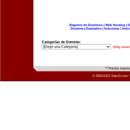
Registro de Dominios
|
Web Hosting
|
D
Dominios Expirados
|
Industrias
|
Indu
Categorías de Dominio:
[Pág. princi
** Precios expre
© 2002/2022 Solo10.com