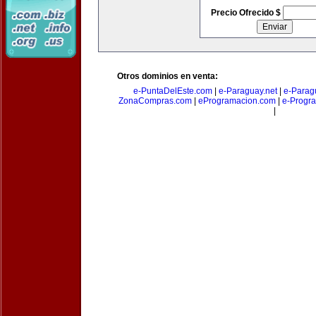
Precio Ofrecido $
Otros dominios en venta:
e-PuntaDelEste.com
|
e-Paraguay.net
|
e-Parag
ZonaCompras.com
|
eProgramacion.com
|
e-Progr
|