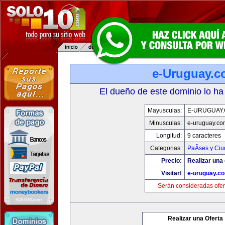
e-Uruguay.
El dueño de este dominio lo ha
Mayusculas:
E-URUGUAY
Minusculas:
e-uruguay.co
Longitud:
9 caracteres
Categorias:
PaÃ­ses y Ci
Precio:
Realizar una 
Visitar!
e-uruguay.c
Serán consideradas ofer
Realizar una Oferta