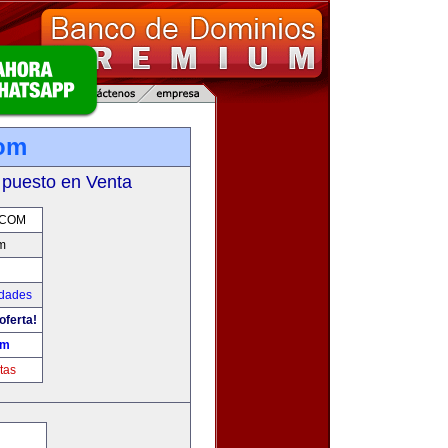
com
 puesto en Venta
.COM
m
udades
oferta!
om
tas