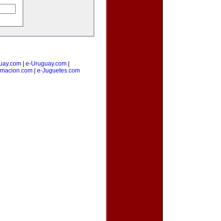
uay.com
|
e-Uruguay.com
|
amacion.com
|
e-Juguetes.com